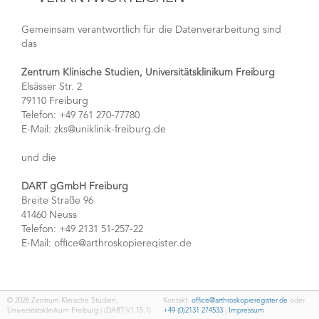
Gemeinsam verantwortlich für die Datenverarbeitung sind
das
Zentrum Klinische Studien, Universitätsklinikum Freiburg
Elsässer Str. 2
79110 Freiburg
Telefon: +49 761 270-77780
E-Mail: zks@uniklinik-freiburg.de
und die
DART gGmbH Freiburg
Breite Straße 96
41460 Neuss
Telefon: +49 2131 51-257-22
E-Mail: office@arthroskopieregister.de
und
Ihre medizinische Einrichtung (z. B.
© 2026 Zentrum Klinische Studien,
Kontakt:
office@arthroskopieregister.de
oder
Universitätsklinikum Freiburg | (DART-V1.15.1)
+49 (0)2131 274533
|
Impressum
Krankenhaus/MVZ/Arztpraxis etc., nachfolgend